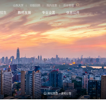
山东大学
|
旧版回顾
|
院内信息
|
后台管理
招生
教师发展
专业设置
信息公开
网站首页
通知公告