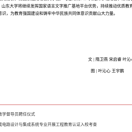
来，山东大学将继续发挥国家语言文字推广基地平台优势，持续推动优质教
意识，为教育强国建设和铸牢中华民族共同体意识贡献山大力量。
文
|
隋卫燕
宋启睿
叶沁
图
| 叶沁心 王宇鹏
教学督导员聘任仪式
成电路设计与集成系统专业开展工程教育认证入校考查