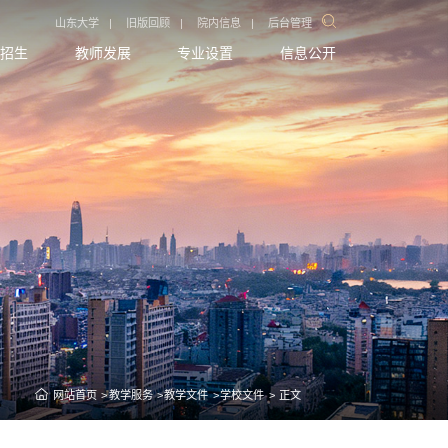
山东大学
|
旧版回顾
|
院内信息
|
后台管理
招生
教师发展
专业设置
信息公开
网站首页
教学服务
教学文件
学校文件
正文