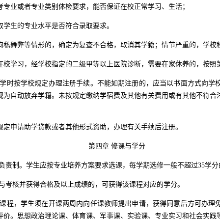
考专业或者专业类别体检要求，能否保证在校正常学习、生活；
取学生的专业水平是否符合录取要求。
徇私舞弊等情形的，确定为复查不合格，取消其学籍；情节严重的，学校
在校学习，经学校指定的二级甲等以上医院诊断，需要在家休养的，按照
学时按学校规定办理注册手续。不能如期注册的，应当以书面方式向学
视为自动放弃学籍。未按规定缴纳学宿费及其他有关费用或有其他不符合
规定申请助学贷款或者其他形式资助，办理有关手续后注册。
第四章 修课与学分
负责制。学生应按专业培养方案要求选课，每学期选修一般不超过
35
学分
与考核并获得合格及以上成绩的，可获得该课程对应的学分。
课程，学生须在开课两周内向任课教师提出申请，获得同意后方可办理
评价。思想政治理论课、体育课、军事课、实验课、专业实习和社会实践