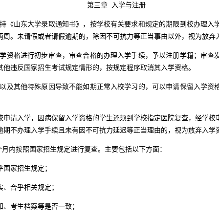
第三章 入学与注册
持《山东大学录取通知书》，按学校有关要求和规定的期限到校办理入
两周。未请假或者请假逾期的，除因不可抗力等正当事由以外，视为放弃
学资格进行初步审查，审查合格的办理入学手续，予以注册学籍；审查
其他违反国家招生考试规定情形的，按规定程序取消其入学资格。
以及其他特殊原因导致不能如期正常入校学习的，可以申请保留入学资
校申请入学，因病保留入学资格的学生还须到学校指定医院复查，经学校
逾期不办理入学手续且未有因不可抗力延迟等正当理由的，视为放弃入学
个月内按照国家招生规定进行复查。主要包括以下方面：
乎国家招生规定；
实、合乎相关规定；
知、考生档案等是否一致；