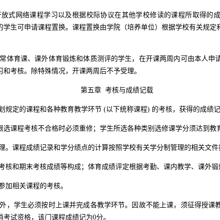
放式网络课程学习以及根据校际协议在其他学校修读的课程所取得的成
的学生可申请课程置换。课程置换由学院（培养单位）根据学校有关规定
常体育课、课外体育锻炼和体质测评的学生，在开课两周内可由本人申
习和考核。除特殊情况，开课两周后不予受理。
第五章 考核与成绩记载
划规定的课程和各种教育教学环节
(
以下统称课程
)
的考核，获得的成绩
限选课程考核不合格时必须重修；学生所选各种类别选修课学分须达到教
理。课程成绩记录和学分绩点的计算按照学校有关学分制管理的相关文件
考核和期末考核成绩等构成；体育成绩评定根据考勤、课内教学、课外锻
参加相关课程的考核。
外，学生必须按时上课并完成各教学环节。因故不能上课，须征得授课
消考试资格，该门课程成绩记为
0
分。