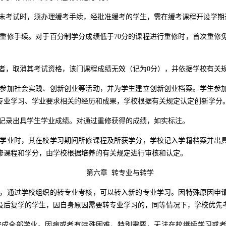
末考试时，须办理缓考手续，经批准缓考的学生，需在缓考课程开设学期
重修手续。对于百分制学分成绩低于
70
分的课程进行重修时，首次重修
者，取消其考试资格，该门课程成绩无效（记为
0
分），并依据学校有关
参加社会实践、创新创业等活动，并为学生建立创新创业档案。学生参
专业学习、学业要求相关的经历和成果，学校根据有关规定认定创新学分
记录出具学生学业成绩。对通过重修获得的成绩，如实标注。
学业时，其在校学习期间所修课程及所获学分，学校记入学籍档案并出
修课程和学分，由学校根据培养的有关规定进行审核和认定。
第六章 转专业与转学
，通过学校组织的转专业考核，可以转入新的专业学习。因特殊原因申
役后复学的学生，因自身原因需要转专业学习的，同等情况下，学校优先
成全部学业。因病或者有特殊困难、特别需要，无法在校继续学习或者