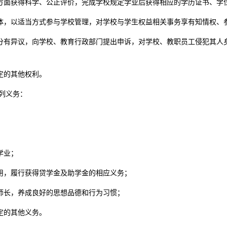
方面获得科学、公正评价，完成学校规定学业后获得相应的学历证书、学
体，以适当方式参与学校管理，对学校与学生权益相关事务享有知情权、
分有异议，向学校、教育行政部门提出申诉，对学校、教职员工侵犯其人
定的其他权利。
列义务：
；
学业；
用，履行获得贷学金及助学金的相应义务；
师长，养成良好的思想品德和行为习惯；
定的其他义务。