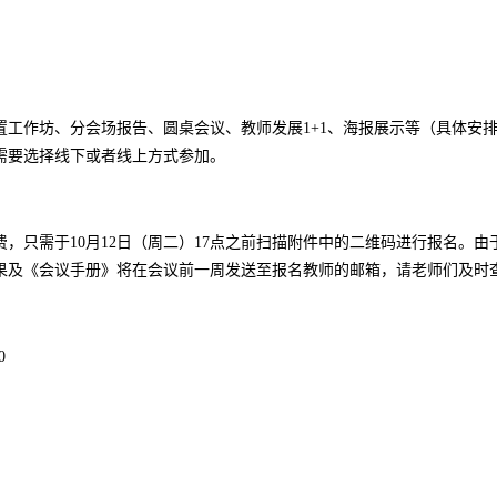
置工作坊、分会场报告、圆桌会议、教师发展
1+1
、海报展示等（具体安
需要选择线下或者线上方式参加。
费，只需于
10
月
12
日（周二）
17
点之前扫描附件中的二维码进行报名。由
果及《会议手册》将在会议前一周发送至报名教师的邮箱，请老师们及时
0