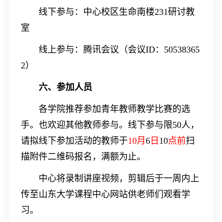
线下参与：中心校区生命南楼
231
研讨教
室
线上参与：腾讯会议（会议
ID
：
50538365
2
）
六、参加人员
各学院推荐参加
青年教师教学比赛
的选
手。也欢迎其他教师参与。线下参与限
50
人，
请拟线下参加活动的教师于
10
月
6
日
10
点前
扫
描附件二维码报名，满额为止。
中心将录制讲座视频，剪辑后于一周内上
传至山东大学课程中心网站供老师们观看学
习。