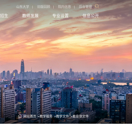
山东大学
|
旧版回顾
|
院内信息
|
后台管理
招生
教师发展
专业设置
信息公开
网站首页
教学服务
教学文件
教育部文件