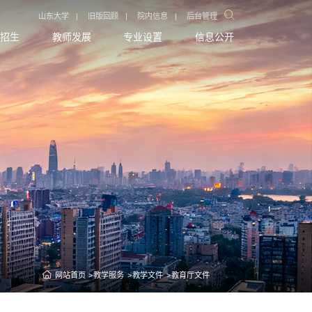
山东大学
|
旧版回顾
|
院内信息
|
后台管理
招生
教师发展
专业设置
信息公开
网站首页
教学服务
教学文件
教育厅文件