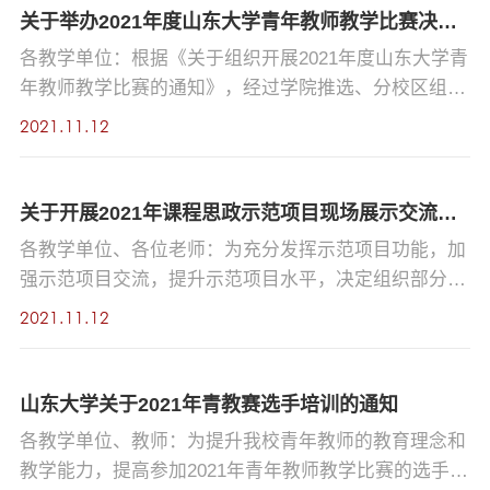
持人主题内容1 11 月26日 14：00--16：00张岫美基础
关于举办2021年度山东大学青年教师教学比赛决赛的通知
医学院杜文倩国际教育学院张树永教学促进与教师发展
各教学单位：根据《关于组织开展2021年度山东大学青
中心王蓉基础医学院多元文化的相关知...
年教师教学比赛的通知》，经过学院推选、分校区组织
初赛等环节，全校共有57位教师入选学校决赛（决赛名
2021.11.12
单见附件1）。为做好决赛阶段工作，现将相关事项通
知如下：一、决赛内容及要求决赛由教学设计材料网络
评审和现场课堂教学及教学反思三个环节组成，三部分
关于开展2021年课程思政示范项目现场展示交流的通知
成绩之和为决赛总成绩。评分标准参见附件2。1、教学
各教学单位、各位老师：为充分发挥示范项目功能，加
设计材料提交决赛选手登录山东大学教师教学发展信息
强示范项目交流，提升示范项目水平，决定组织部分遴
管理系统（http...
选项目进行现场交流，进一步评审确定2021年课程思政
2021.11.12
示范项目。具体通知如下：一、参加对象遴选的课程思
政项目主讲教师或者案例库负责人，具体名单见附件
一。二、时间11月18日（周四）全天上午8:30开始 下
山东大学关于2021年青教赛选手培训的通知
午14:00开始 三、地点中心校区生命南楼231教室。青
各教学单位、教师：为提升我校青年教师的教育理念和
岛校区和威海校区的老师请通过腾讯会议在线展示...
教学能力，提高参加2021年青年教师教学比赛的选手的