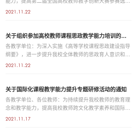
能力，提高第二届全国高校教师教学创新大赛参赛选手
的竞赛水平，发挥教学创新大赛的示范引领作用，全面
2021.11.22
推进思政课程与课程思政同向同行，引导教师潜心教书
育人，推动教学创新，现决定举办两期高校教师教学创
新大赛参赛经验分享会，邀请首届高校教师教学创新大
关于组织参加高校教师课程思政教学能力培训的通知
赛获奖选手分享交流，具体安排如下：一、活动内容首
各教学单位：为深入实施《高等学校课程思政建设指导
届高校教师教学创新大赛获奖选手分享备赛经验，就创
纲要》，进一步提升我校全体教师的思政育人意识和能
新报告撰写、...
力，提高课程思政教学能力，全面推进课程思政高质量
2021.11.22
建设，全国高校教师网络培训中心于 2021 年 11 月 24-
26 日举办的高校教师课程思政教学能力培训，为组织
好我校参训教师报名工作，将有关事项通知如下。
关于国际化课程教学能力提升专题研修活动的通知
一、组织单位指导单位：教育部高等教育司主办单
各教学单位、各位教师：为持续提升我校教师的教育理
位：全国高校教师网络培训中心支持单位：新华网
念和教学能力，提高我校教师跨文化教学素养和国际化
二、培训目标深入实...
课程建设水平，更好的支持我校国际招生和国际学生成
2021.11.17
长，现决定开展国际化课程教学能力提升专题研修活
动，具体通知如下： 一、活动安排序号时间主讲人主