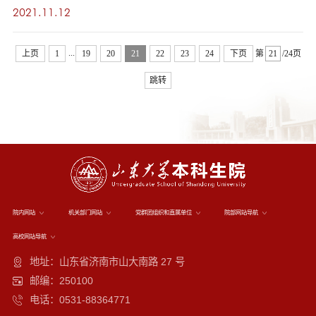
竞赛水平，发挥教学竞赛示范引领作用，达到以赛促
2021.11.12
教、以赛促学、以赛促研的目的，现决定举办2021年青
教赛选手培训活动。具体通知如下：一、活动内容山东
...
上页
1
19
20
21
22
23
24
下页
第
/24页
省青教赛一等奖获奖教师代表分享备赛经验和参赛感
跳转
悟，并开展线上线下互动，解答参赛选手问题。二、时
间安排1. 11月15日（周一）14：30-16：30分享人：任
雅萱，儒学高等研...
院内网站
机关部门网站
党群团组织和直属单位
院部网站导航
高校网站导航
地址：山东省济南市山大南路 27 号
邮编：250100
电话：0531-88364771