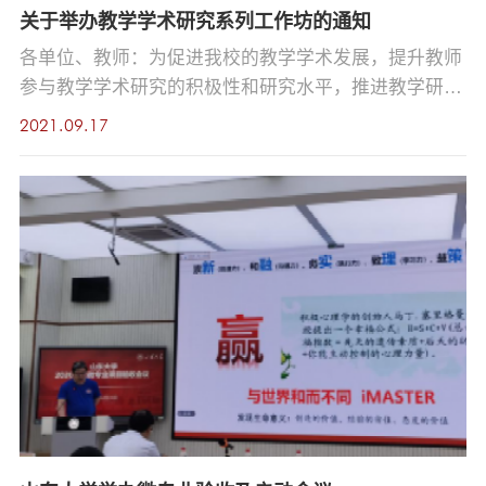
长，更新教育教学理念，提升教学能力和水平，学校决
关于举办教学学术研究系列工作坊的通知
定开展2021年度青年教师教学比赛。现将有关事项通知
各单位、教师：为促进我校的教学学术发展，提升教师
如下： 一、参赛条件 凡我校取得高等学校教师资格证
参与教学学术研究的积极性和研究水平，推进教学研究
并从事教育教学工...
和改革，支撑一流本科建设，学校决定举行教学学术研
2021.09.17
究系列工作坊，诚邀广大教师积极参与。具体安排如
下：一、活动时间本学期利用周四下午例行研修（不少
于三次），具体时间邮件另行通知。二、活动地点中心
校区生命南楼231 智慧互动教室三、活动主题及形式：
本工作坊面向有一定教学研究基础的一线教师，围绕确
定选题、设计实...