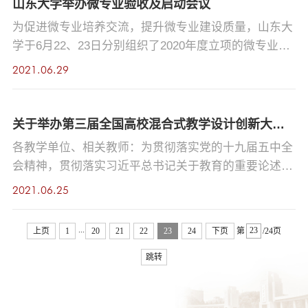
山东大学举办微专业验收及启动会议
为促进微专业培养交流，提升微专业建设质量，山东大
学于6月22、23日分别组织了2020年度立项的微专业验
收及2021年度立项的微专业启动会议，本科生院姜兆亮
2021.06.29
副院长参加并主持会议。会上，2020年度立项的17个微
专业项目汇报了招生情况、运行机制、办学经验及特
色。微专业一经推出，即以其高阶性、创新性和挑战度
关于举办第三届全国高校混合式教学设计创新大赛校赛选拔的通知
的特点受到同学们的积极关注和响应。截止目前，16个
各教学单位、相关教师：为贯彻落实党的十九届五中全
2020年度立项的微专业项目完成招生，总计招生400余
会精神，贯彻落实习近平总书记关于教育的重要论述和
人。其中，外国语...
全国教育大会精神，推进一流本科课程建设，推进信息
2021.06.25
技术与教育教学的深度融合，我校决定开展第三届“全
国高校混合式教学设计创新大赛”（通知及大赛章程见
...
上页
1
20
21
22
23
24
下页
第
/24页
附件1）校赛选拔活动，具体通知如下： 一、参赛对象
跳转
及项目范围我校承担教学任务，开展线上线下混合式教
学改革的教师或教学团队，选定一门已经认定或推选为
国家...