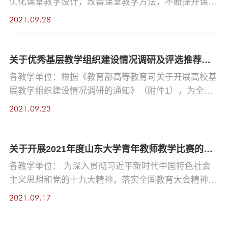
优化课堂教学设计，改善课堂教学方法，不断提升课堂
教学效果与教学水平，根据学校对新入职教师的教学研
2021.09.28
修要求，本学期继续面向新入职教师开展中期学生反馈
咨询活动。现将相关事宜通知如下： 一、报名对象：
近三年新入职（2018年7月1日以后入职）且本学期正常
关于优秀基层教学组织建设情况调研及评选推荐的通知
开课的教师，其他教师也可以自愿报名参加。二、预约
各教学单位：根据《教育部高等教育司关于开展高校基
申请：请扫描附件中的二维码预约报名。 三、报名截
层教学组织建设情况调研的通知》（附件1），为全面
止时间：上课...
了解我校各教学单位基层教学组织建设情况，推动学院
2021.09.23
建强基层教学组织，同时调动基层教学组织积极性，推
进校院两级教师教学发展机制建设，加强教学管理，提
升教学质量，凝练和推广基层教学组织建设的优秀做法
关于开展2021年度山东大学青年教师教学比赛的通知
和典型经验，学校决定开展优秀基层教学组织建设情况
各教学单位： 为深入贯彻习近平新时代中国特色社会
调研及推荐评优工作，现将有关事项通知如下：一、调
主义思想和党的十九大精神，落实全国教育大会精神及
研内容 调研...
中共中央、国务院《关于全面深化新时代教师队伍建设
2021.09.17
改革的意见》和《深化新时代教育评价改革总体方案》
要求，弘扬优良师德师风，引导青年教师成长教学成